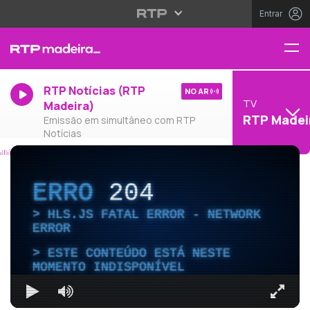
Entrar
RTP Notícias (RTP
NO AR
TV
Madeira)
RTP Madei
Emissão em simultâneo com RTP
Notícias
ERRO
204
HLS.JS FATAL ERROR - NETWORK
ERROR
ESTE CONTEÚDO ESTÁ NESTE
MOMENTO INDISPONÍVEL