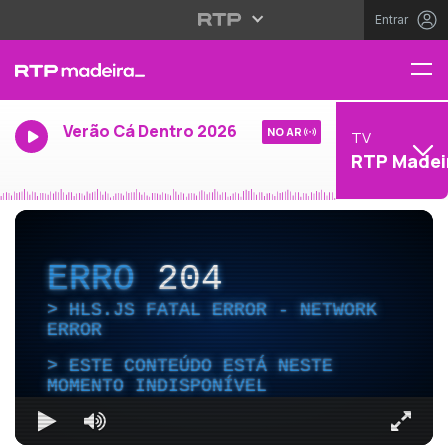
Entrar
Verão Cá Dentro 2026
NO AR
TV
RTP Madei
ERRO
204
HLS.JS FATAL ERROR - NETWORK
ERROR
ESTE CONTEÚDO ESTÁ NESTE
MOMENTO INDISPONÍVEL