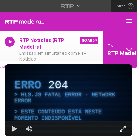
Entrar
RTP Notícias (RTP
NO AR
TV
Madeira)
RTP Madei
Emissão em simultâneo com RTP
Notícias
ERRO
204
HLS.JS FATAL ERROR - NETWORK
ERROR
ESTE CONTEÚDO ESTÁ NESTE
MOMENTO INDISPONÍVEL