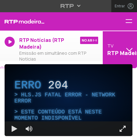
Entrar
RTP Notícias (RTP
NO AR
TV
Madeira)
RTP Madei
Emissão em simultâneo com RTP
Notícias
ERRO
204
HLS.JS FATAL ERROR - NETWORK
ERROR
ESTE CONTEÚDO ESTÁ NESTE
MOMENTO INDISPONÍVEL