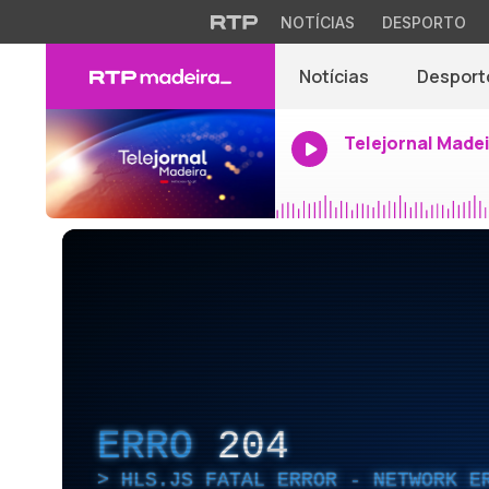
NOTÍCIAS
DESPORTO
Notícias
Desport
Telejornal Made
ERRO
204
HLS.JS FATAL ERROR - NETWORK E