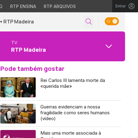
G
RTP ENSINA
RTP ARQUIVOS
Entrar
+ RTP Madeira
TV
RTP Madeira
Pode também gostar
Rei Carlos III lamenta morte da
«querida mãe»
Guerras evidenciam a nossa
fragilidade como seres humanos
(vídeo)
Mais uma morte associada à