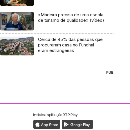
«Madeira precisa de uma escola
de turismo de qualidade» (vídeo)
Cerca de 45% das pessoas que
procuraram casa no Funchal
eram estrangeiras
PUB
Instale a aplicação
RTP Play
ebook da RTP Madeira
nstagram da RTP Madeira