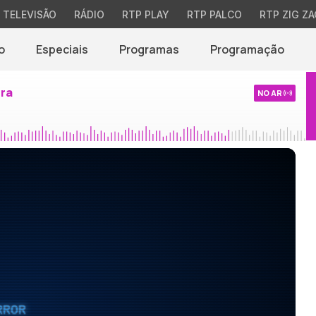
TELEVISÃO
RÁDIO
RTP PLAY
RTP PALCO
RTP ZIG ZA
o
Especiais
Programas
Programação
ira
NO AR
RROR