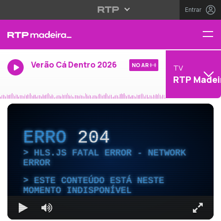
Entrar
Verão Cá Dentro 2026
NO AR
TV
RTP Madei
ERRO
204
HLS.JS FATAL ERROR - NETWORK
ERROR
ESTE CONTEÚDO ESTÁ NESTE
MOMENTO INDISPONÍVEL