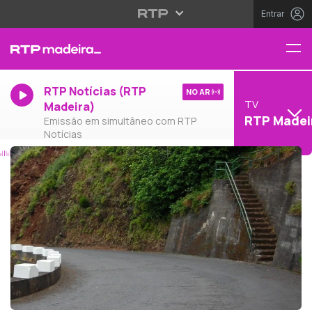
Entrar
RTP Notícias (RTP
NO AR
TV
Madeira)
RTP Madei
Emissão em simultâneo com RTP
Notícias