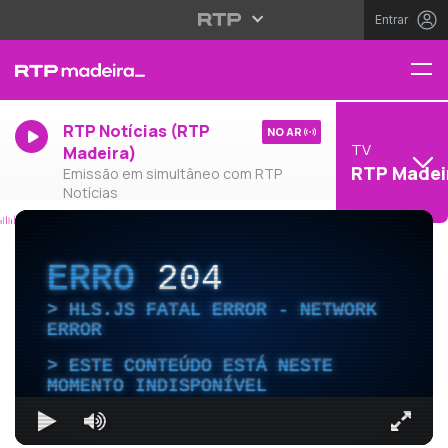
Entrar
RTP Notícias (RTP
NO AR
TV
Madeira)
RTP Madei
Emissão em simultâneo com RTP
Notícias
ERRO
204
HLS.JS FATAL ERROR - NETWORK
ERROR
ESTE CONTEÚDO ESTÁ NESTE
MOMENTO INDISPONÍVEL