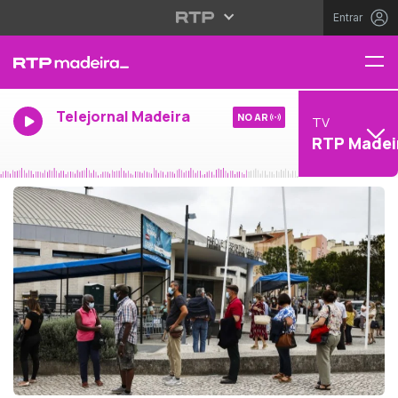
Entrar
Telejornal Madeira
NO AR
TV
RTP Madei