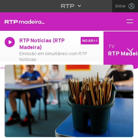
Entrar
RTP Notícias (RTP
NO AR
TV
Madeira)
RTP Madei
Emissão em simultâneo com RTP
Notícias