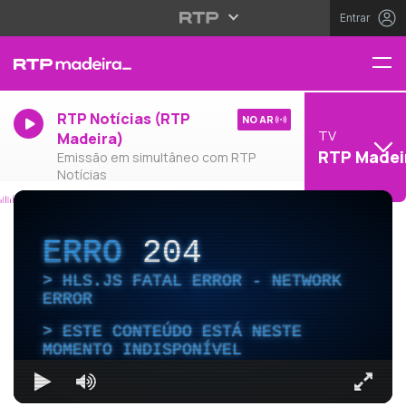
Entrar
RTP Notícias (RTP
NO AR
TV
Madeira)
RTP Madei
Emissão em simultâneo com RTP
Notícias
ERRO
204
HLS.JS FATAL ERROR - NETWORK
ERROR
ESTE CONTEÚDO ESTÁ NESTE
MOMENTO INDISPONÍVEL