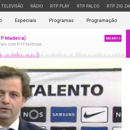
TELEVISÃO
RÁDIO
RTP PLAY
RTP PALCO
RTP ZIG ZA
o
Especiais
Programas
Programação
TP Madeira)
NO AR
neo com RTP Notícias