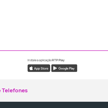
Instale a aplicação
RTP Play
ebook da RTP Madeira
nstagram da RTP Madeira
 Telefones