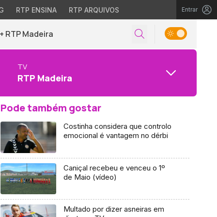
G
RTP ENSINA
RTP ARQUIVOS
Entrar
+ RTP Madeira
TV
RTP Madeira
Pode também gostar
Costinha considera que controlo
emocional é vantagem no dérbi
Caniçal recebeu e venceu o 1º
de Maio (vídeo)
Multado por dizer asneiras em