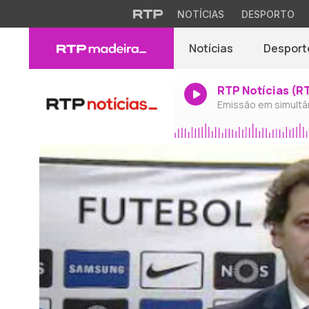
NOTÍCIAS
DESPORTO
Notícias
Desport
RTP Notícias (R
Emissão em simultâ