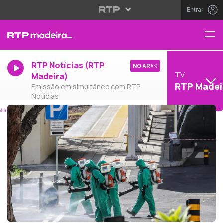
Entrar
RTP Notícias (RTP
NO AR
TV
Madeira)
RTP Madei
Emissão em simultâneo com RTP
Notícias