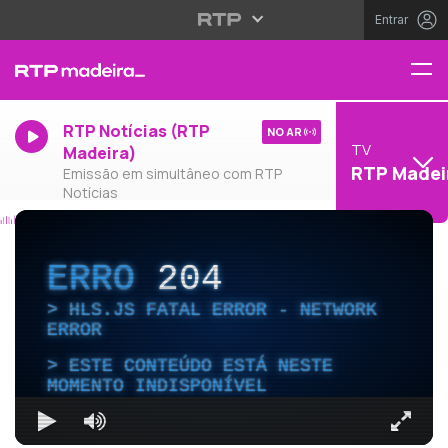
Entrar
RTP Notícias (RTP
NO AR
TV
Madeira)
RTP Madei
Emissão em simultâneo com RTP
Notícias
ERRO
204
HLS.JS FATAL ERROR - NETWORK
ERROR
ESTE CONTEÚDO ESTÁ NESTE
MOMENTO INDISPONÍVEL