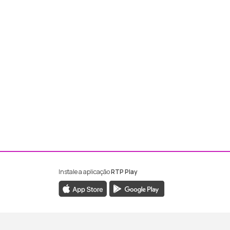
Instale a aplicação
RTP Play
ebook da RTP Madeira
nstagram da RTP Madeira