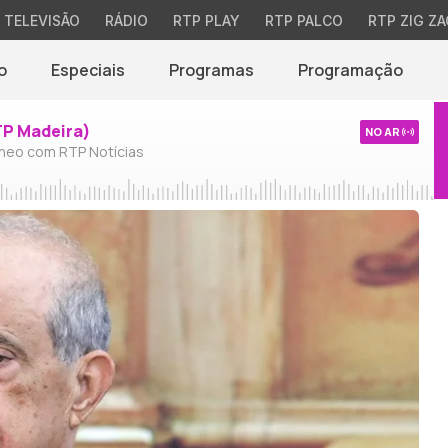
TELEVISÃO
RÁDIO
RTP PLAY
RTP PALCO
RTP ZIG ZA
o
Especiais
Programas
Programação
TP Madeira)
NO AR
neo com RTP Notícias