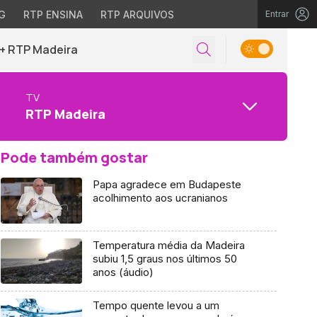
G
RTP ENSINA
RTP ARQUIVOS
Entrar
+ RTP Madeira
TV
RTP Madeira
Pode também gostar
Papa agradece em Budapeste
acolhimento aos ucranianos
Temperatura média da Madeira
subiu 1,5 graus nos últimos 50
anos (áudio)
Tempo quente levou a um