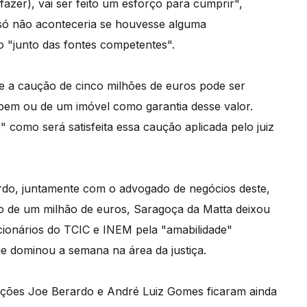
azer), vai ser feito um esforço para cumprir",
só não aconteceria se houvesse alguma
do "junto das fontes competentes".
ue a caução de cinco milhões de euros pode ser
bem ou de um imóvel como garantia desse valor.
como será satisfeita essa caução aplicada pelo juiz
ardo, juntamente com o advogado de negócios deste,
o de um milhão de euros, Saragoça da Matta deixou
cionários do TCIC e INEM pela "amabilidade"
e dominou a semana na área da justiça.
auções Joe Berardo e André Luiz Gomes ficaram ainda