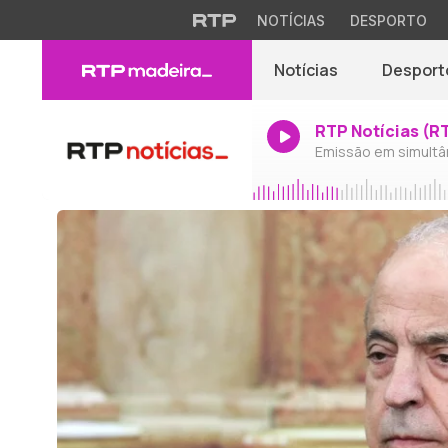
NOTÍCIAS
DESPORTO
Notícias
Desport
RTP Notícias (R
Emissão em simultâ