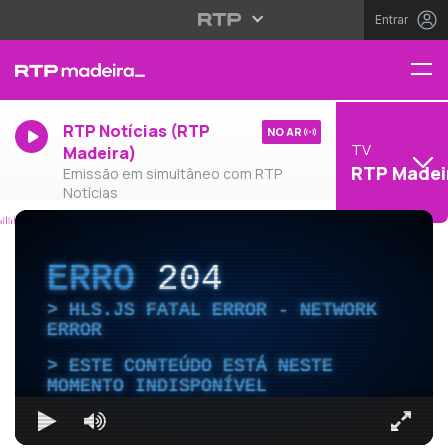
Entrar
RTP Notícias (RTP
NO AR
TV
Madeira)
RTP Madei
Emissão em simultâneo com RTP
Notícias
ERRO
204
HLS.JS FATAL ERROR - NETWORK
ERROR
ESTE CONTEÚDO ESTÁ NESTE
MOMENTO INDISPONÍVEL