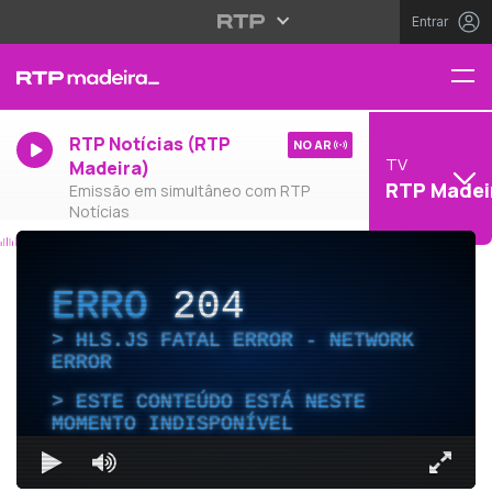
Entrar
RTP Notícias (RTP
NO AR
TV
Madeira)
RTP Madei
Emissão em simultâneo com RTP
Notícias
ERRO
204
HLS.JS FATAL ERROR - NETWORK
ERROR
ESTE CONTEÚDO ESTÁ NESTE
MOMENTO INDISPONÍVEL