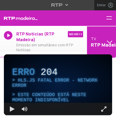
Entrar
RTP Notícias (RTP
NO AR
TV
Madeira)
RTP Madei
Emissão em simultâneo com RTP
Notícias
ERRO
204
HLS.JS FATAL ERROR - NETWORK
ERROR
ESTE CONTEÚDO ESTÁ NESTE
MOMENTO INDISPONÍVEL