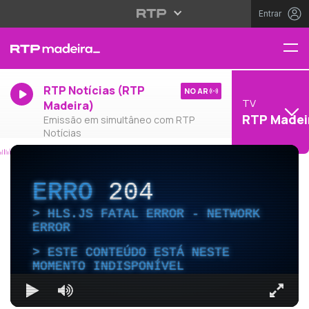
Entrar
RTP Notícias (RTP
NO AR
TV
Madeira)
RTP Madei
Emissão em simultâneo com RTP
Notícias
ERRO
204
HLS.JS FATAL ERROR - NETWORK
ERROR
ESTE CONTEÚDO ESTÁ NESTE
MOMENTO INDISPONÍVEL