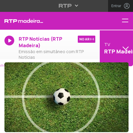
Entrar
RTP Notícias (RTP
NO AR
TV
Madeira)
RTP Madei
Emissão em simultâneo com RTP
Notícias