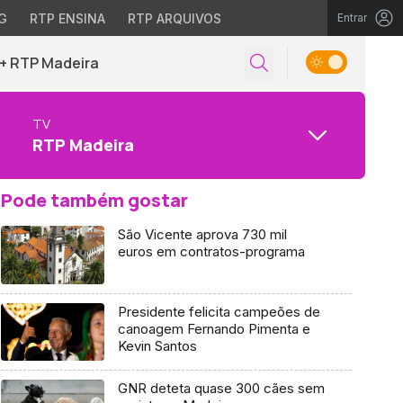
G
RTP ENSINA
RTP ARQUIVOS
Entrar
+ RTP Madeira
TV
RTP Madeira
Pode também gostar
São Vicente aprova 730 mil
euros em contratos-programa
Presidente felicita campeões de
canoagem Fernando Pimenta e
Kevin Santos
GNR deteta quase 300 cães sem