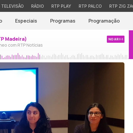
TELEVISÃO
RÁDIO
RTP PLAY
RTP PALCO
RTP ZIG ZA
o
Especiais
Programas
Programação
TP Madeira)
NO AR
neo com RTP Notícias