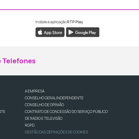
Instale a aplicação
RTP Play
ebook da RTP Madeira
nstagram da RTP Madeira
 Telefones
A EMPRESA
CONSELHO GERAL INDEPENDENTE
CONSELHO DE OPINIÃO
NTE
CONTRATO DE CONCESSÃO DO SERVIÇO PÚBLICO
DE RÁDIO E TELEVISÃO
RGPD
GESTÃO DAS DEFINIÇÕES DE COOKIES