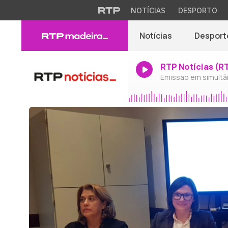
NOTÍCIAS
DESPORTO
Notícias
Desport
RTP Notícias (R
Emissão em simultâ