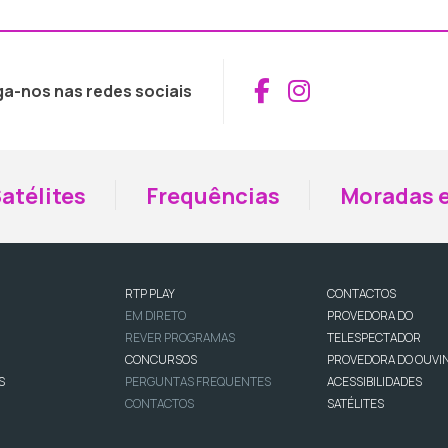
Aceder ao Fac
Aceder ao I
ga-nos nas redes sociais
atélites
Frequências
Moradas e
RTP PLAY
CONTACTOS
EM DIRETO
PROVEDORA DO
REVER PROGRAMAS
TELESPECTADOR
CONCURSOS
PROVEDORA DO OUVI
S
PERGUNTAS FREQUENTES
ACESSIBILIDADES
CONTACTOS
SATÉLITES