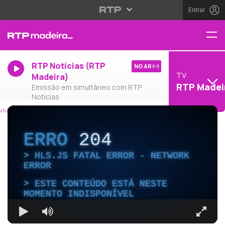
Entrar
RTP Notícias (RTP
NO AR
TV
Madeira)
RTP Madei
Emissão em simultâneo com RTP
Notícias
ERRO
204
HLS.JS FATAL ERROR - NETWORK
ERROR
ESTE CONTEÚDO ESTÁ NESTE
MOMENTO INDISPONÍVEL