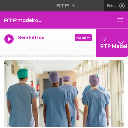
Entrar
Sem Filtros
NO AR
TV
RTP Madei