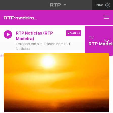
Entrar
RTP Notícias (RTP
NO AR
TV
Madeira)
RTP Madei
Emissão em simultâneo com RTP
Notícias