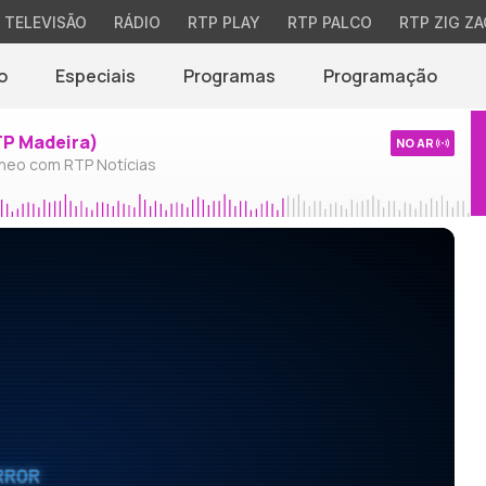
TELEVISÃO
RÁDIO
RTP PLAY
RTP PALCO
RTP ZIG ZA
o
Especiais
Programas
Programação
TP Madeira)
NO AR
neo com RTP Notícias
RROR