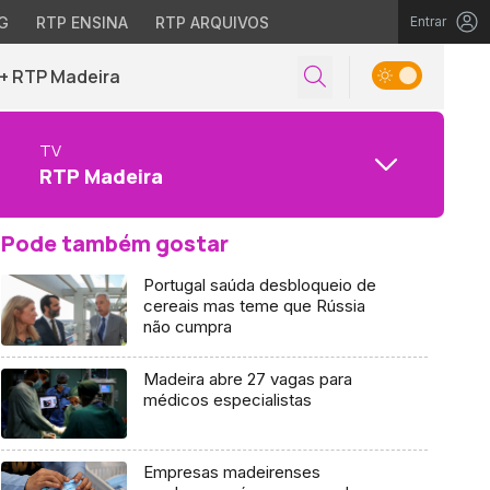
G
RTP ENSINA
RTP ARQUIVOS
Entrar
+ RTP Madeira
TV
RTP Madeira
Pode também gostar
Portugal saúda desbloqueio de
cereais mas teme que Rússia
não cumpra
Madeira abre 27 vagas para
médicos especialistas
Empresas madeirenses