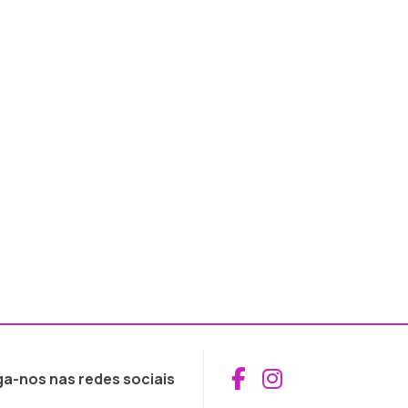
Aceder ao Fac
Aceder ao I
ga-nos nas redes sociais