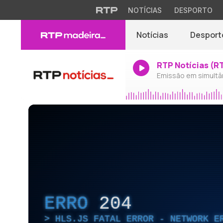
NOTÍCIAS
DESPORTO
Notícias
Desport
RTP Notícias (R
Emissão em simultâ
ERRO
204
HLS.JS FATAL ERROR - NETWORK E