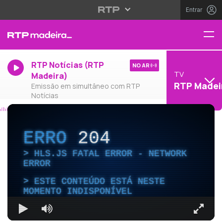
Entrar
RTP Notícias (RTP
NO AR
TV
Madeira)
RTP Madei
Emissão em simultâneo com RTP
Notícias
ERRO
204
HLS.JS FATAL ERROR - NETWORK
ERROR
ESTE CONTEÚDO ESTÁ NESTE
MOMENTO INDISPONÍVEL