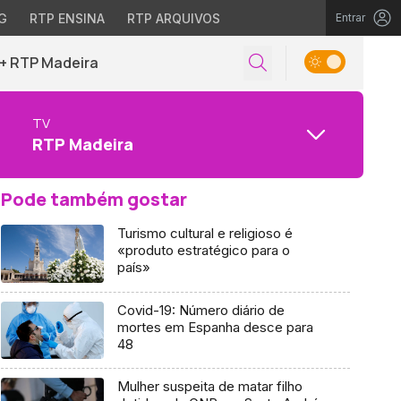
G
RTP ENSINA
RTP ARQUIVOS
Entrar
+ RTP Madeira
TV
RTP Madeira
Pode também gostar
Turismo cultural e religioso é
«produto estratégico para o
país»
Covid-19: Número diário de
mortes em Espanha desce para
48
Mulher suspeita de matar filho