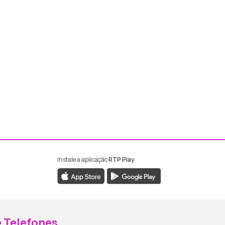
Instale a aplicação
RTP Play
ebook da RTP Madeira
nstagram da RTP Madeira
 Telefones