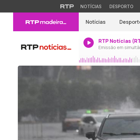
NOTÍCIAS
DESPORTO
Notícias
Desport
RTP Notícias (R
Emissão em simultâ