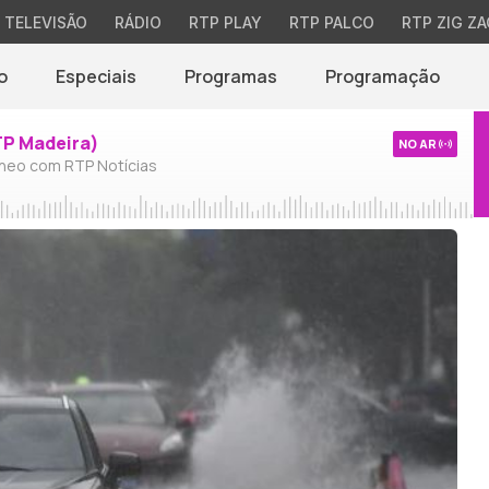
TELEVISÃO
RÁDIO
RTP PLAY
RTP PALCO
RTP ZIG ZA
o
Especiais
Programas
Programação
TP Madeira)
NO AR
neo com RTP Notícias