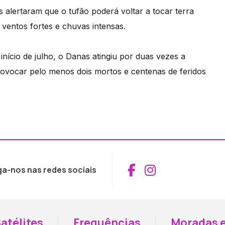
es alertaram que o tufão poderá voltar a tocar terra
entos fortes e chuvas intensas.
nício de julho, o Danas atingiu por duas vezes a
provocar pelo menos dois mortos e centenas de feridos
Aceder ao Fac
Aceder ao I
ga-nos nas redes sociais
atélites
Frequências
Moradas e