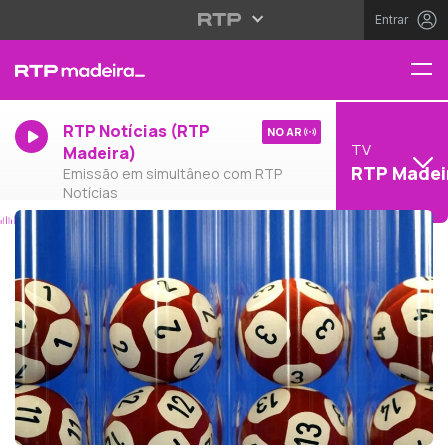
Entrar
RTP Notícias (RTP
NO AR
TV
Madeira)
RTP Madei
Emissão em simultâneo com RTP
Notícias