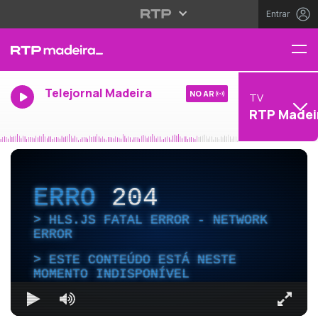
Entrar
Telejornal Madeira
NO AR
TV
RTP Madei
ERRO
204
HLS.JS FATAL ERROR - NETWORK
ERROR
ESTE CONTEÚDO ESTÁ NESTE
MOMENTO INDISPONÍVEL