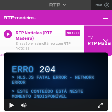
Entrar
RTP Notícias (RTP
NO AR
TV
Madeira)
RTP Madei
Emissão em simultâneo com RTP
Notícias
ERRO
204
HLS.JS FATAL ERROR - NETWORK
ERROR
ESTE CONTEÚDO ESTÁ NESTE
MOMENTO INDISPONÍVEL