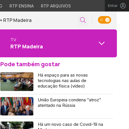
G
RTP ENSINA
RTP ARQUIVOS
Entrar
+ RTP Madeira
TV
RTP Madeira
Pode também gostar
Há espaço para as novas
tecnologias nas aulas de
educação física (vídeo)
União Europeia condena “atroz”
atentado na Rússia
Há um novo caso de Covid-19 na