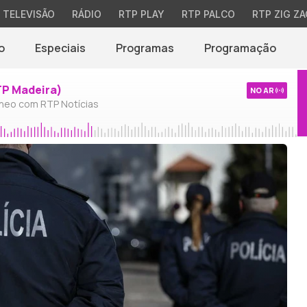
TELEVISÃO
RÁDIO
RTP PLAY
RTP PALCO
RTP ZIG ZA
o
Especiais
Programas
Programação
TP Madeira)
NO AR
neo com RTP Notícias