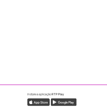
Instale a aplicação
RTP Play
ebook da RTP Madeira
nstagram da RTP Madeira