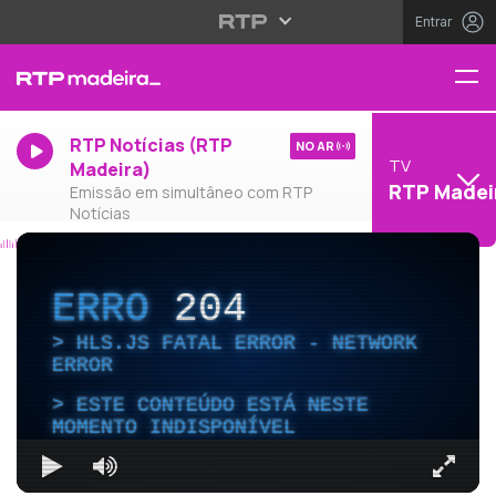
Entrar
RTP Notícias (RTP
NO AR
TV
Madeira)
RTP Madei
Emissão em simultâneo com RTP
Notícias
ERRO
204
HLS.JS FATAL ERROR - NETWORK
ERROR
ESTE CONTEÚDO ESTÁ NESTE
MOMENTO INDISPONÍVEL