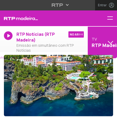
Entrar
RTP Notícias (RTP
NO AR
TV
Madeira)
RTP Madei
Emissão em simultâneo com RTP
Notícias