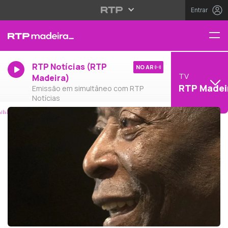
Entrar
RTP Notícias (RTP
NO AR
TV
Madeira)
RTP Madei
Emissão em simultâneo com RTP
Notícias