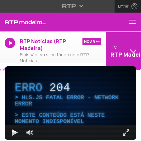
Entrar
RTP Notícias (RTP
NO AR
TV
Madeira)
RTP Madei
Emissão em simultâneo com RTP
Notícias
ERRO
204
HLS.JS FATAL ERROR - NETWORK
ERROR
ESTE CONTEÚDO ESTÁ NESTE
MOMENTO INDISPONÍVEL