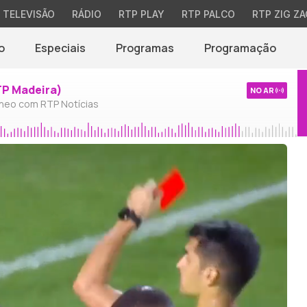
TELEVISÃO
RÁDIO
RTP PLAY
RTP PALCO
RTP ZIG ZA
o
Especiais
Programas
Programação
TP Madeira)
NO AR
neo com RTP Notícias