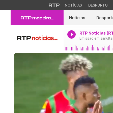
NOTÍCIAS
DESPORTO
Notícias
Desport
RTP Notícias (R
Emissão em simultâ