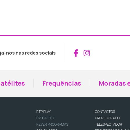
Aceder ao Fac
Aceder ao I
ga-nos nas redes sociais
atélites
Frequências
Moradas e
RTP PLAY
CONTACTOS
EM DIRETO
PROVEDORA DO
REVER PROGRAMAS
TELESPECTADOR