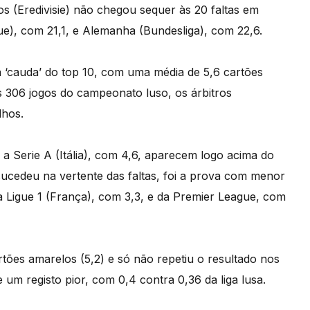
s (Eredivisie) não chegou sequer às 20 faltas em
ue), com 21,1, e Alemanha (Bundesliga), com 22,6.
 ‘cauda’ do top 10, com uma média de 5,6 cartões
s 306 jogos do campeonato luso, os árbitros
lhos.
 a Serie A (Itália), com 4,6, aparecem logo acima do
sucedeu na vertente das faltas, foi a prova com menor
la Ligue 1 (França), com 3,3, e da Premier League, com
rtões amarelos (5,2) e só não repetiu o resultado nos
 um registo pior, com 0,4 contra 0,36 da liga lusa.