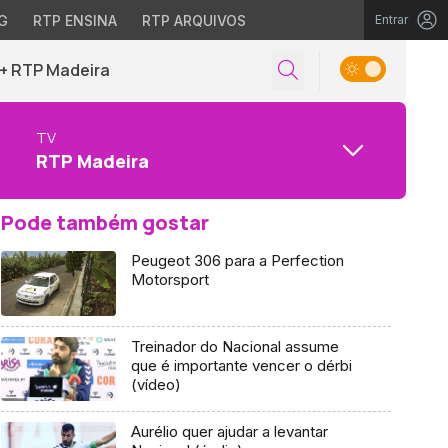
G
RTP ENSINA
RTP ARQUIVOS
Entrar
+ RTP Madeira
TV
RTP Madeira
Pode também gostar
Peugeot 306 para a Perfection
Motorsport
Treinador do Nacional assume
que é importante vencer o dérbi
(vídeo)
Aurélio quer ajudar a levantar