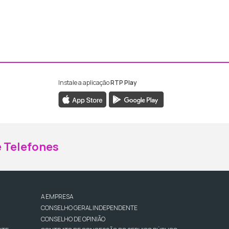
Instale a aplicação
RTP Play
ebook da RTP Madeira
nstagram da RTP Madeira
 Telefones
A EMPRESA
CONSELHO GERAL INDEPENDENTE
CONSELHO DE OPINIÃO