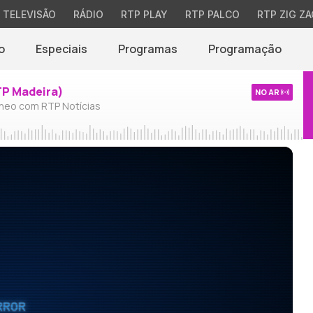
TELEVISÃO
RÁDIO
RTP PLAY
RTP PALCO
RTP ZIG ZA
o
Especiais
Programas
Programação
TP Madeira)
NO AR
neo com RTP Notícias
RROR