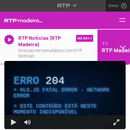
Entrar
RTP Notícias (RTP
NO AR
TV
Madeira)
RTP Madei
Emissão em simultâneo com RTP
Notícias
ERRO
204
HLS.JS FATAL ERROR - NETWORK
ERROR
ESTE CONTEÚDO ESTÁ NESTE
MOMENTO INDISPONÍVEL