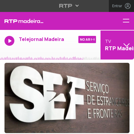
Entrar
Telejornal Madeira
NO AR
TV
RTP Madei