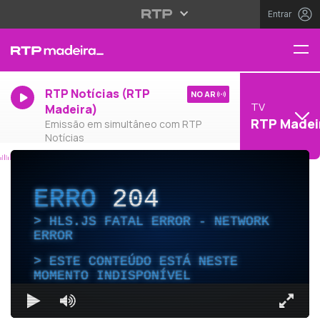
Entrar
RTP Notícias (RTP
NO AR
TV
Madeira)
RTP Madei
Emissão em simultâneo com RTP
Notícias
ERRO
204
HLS.JS FATAL ERROR - NETWORK
ERROR
ESTE CONTEÚDO ESTÁ NESTE
MOMENTO INDISPONÍVEL