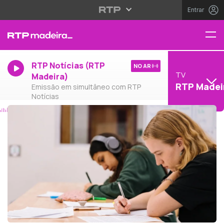
Entrar
RTP Notícias (RTP
NO AR
TV
Madeira)
RTP Madei
Emissão em simultâneo com RTP
Notícias