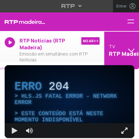
Entrar
RTP Notícias (RTP
NO AR
TV
Madeira)
RTP Madei
Emissão em simultâneo com RTP
Notícias
ERRO
204
HLS.JS FATAL ERROR - NETWORK
ERROR
ESTE CONTEÚDO ESTÁ NESTE
MOMENTO INDISPONÍVEL