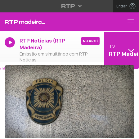
Entrar
RTP Notícias (RTP
NO AR
TV
Madeira)
RTP Madei
Emissão em simultâneo com RTP
Notícias