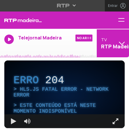
Entrar
Telejornal Madeira
NO AR
TV
RTP Madei
ERRO
204
HLS.JS FATAL ERROR - NETWORK
ERROR
ESTE CONTEÚDO ESTÁ NESTE
MOMENTO INDISPONÍVEL