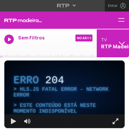
Entrar
Sem Filtros
NO AR
TV
RTP Madei
ERRO
204
HLS.JS FATAL ERROR - NETWORK
ERROR
ESTE CONTEÚDO ESTÁ NESTE
MOMENTO INDISPONÍVEL