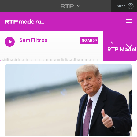
Entrar
Sem Filtros
NO AR
TV
RTP Madei