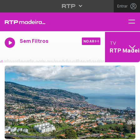
Entrar
Sem Filtros
NO AR
TV
RTP Madei