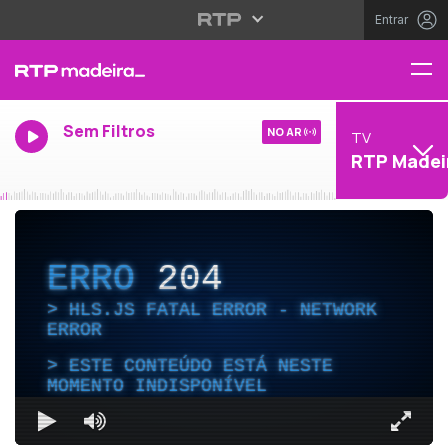
Entrar
Sem Filtros
NO AR
TV
RTP Madei
ERRO
204
HLS.JS FATAL ERROR - NETWORK
ERROR
ESTE CONTEÚDO ESTÁ NESTE
MOMENTO INDISPONÍVEL