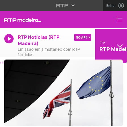
Entrar
RTP Notícias (RTP
NO AR
TV
Madeira)
RTP Madei
Emissão em simultâneo com RTP
Notícias