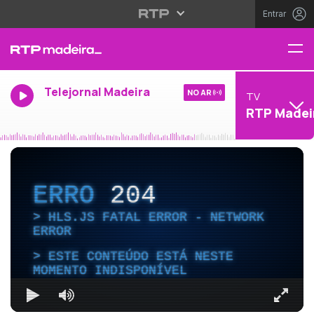
Entrar
Telejornal Madeira
NO AR
TV
RTP Madei
ERRO
204
HLS.JS FATAL ERROR - NETWORK
ERROR
ESTE CONTEÚDO ESTÁ NESTE
MOMENTO INDISPONÍVEL